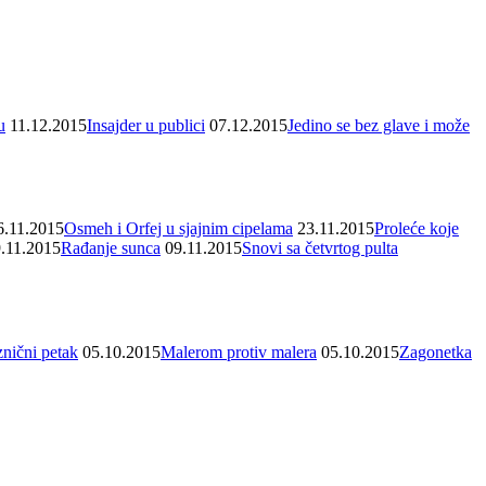
u
11.12.2015
Insajder u publici
07.12.2015
Jedino se bez glave i može
6.11.2015
Osmeh i Orfej u sjajnim cipelama
23.11.2015
Proleće koje
.11.2015
Rađanje sunca
09.11.2015
Snovi sa četvrtog pulta
znični petak
05.10.2015
Malerom protiv malera
05.10.2015
Zagonetka