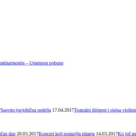
nkharmonija – Umetnost pobune
7
Sasvim (ne)obična nedelja
17.04.2017
Teatralni dirigent i sjajna violini
čan dan
20.03.2017
Koncert koji postavlja pitanja
14.03.2017
Ko još m