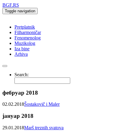
BGF.RS
Toggle navigation
Pretplatnik
Filharmoničar
Fenomenolog
Muzikolog
Iza bine
Arhiva
Search:
фебруар 2018
02.02.2018
Šostakovič i Maler
јануар 2018
29.01.2018
Marš treznih svatova