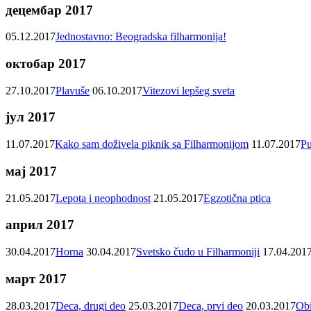
децембар 2017
05.12.2017
Jednostavno: Beogradska filharmonija!
октобар 2017
27.10.2017
Plavuše
06.10.2017
Vitezovi lepšeg sveta
јул 2017
11.07.2017
Kako sam doživela piknik sa Filharmonijom
11.07.2017
Pu
мај 2017
21.05.2017
Lepota i neophodnost
21.05.2017
Egzotična ptica
април 2017
30.04.2017
Horna
30.04.2017
Svetsko čudo u Filharmoniji
17.04.201
март 2017
28.03.2017
Deca, drugi deo
25.03.2017
Deca, prvi deo
20.03.2017
Obi