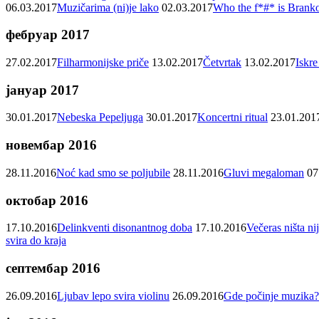
06.03.2017
Muzičarima (ni)je lako
02.03.2017
Who the f*#* is Brank
фебруар 2017
27.02.2017
Filharmonijske priče
13.02.2017
Četvrtak
13.02.2017
Iskre
јануар 2017
30.01.2017
Nebeska Pepeljuga
30.01.2017
Koncertni ritual
23.01.201
новембар 2016
28.11.2016
Noć kad smo se poljubile
28.11.2016
Gluvi megaloman
07
октобар 2016
17.10.2016
Delinkventi disonantnog doba
17.10.2016
Večeras ništa nij
svira do kraja
септембар 2016
26.09.2016
Ljubav lepo svira violinu
26.09.2016
Gde počinje muzika?