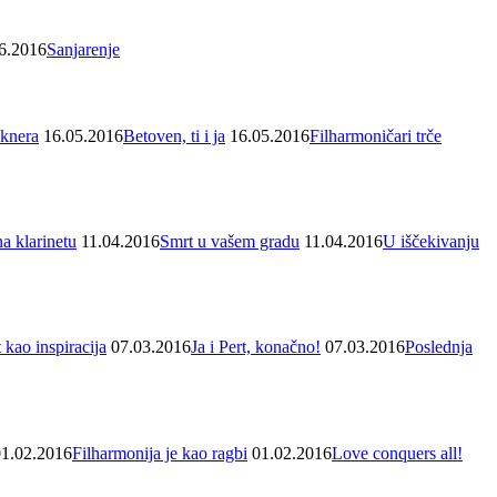
6.2016
Sanjarenje
knera
16.05.2016
Betoven, ti i ja
16.05.2016
Filharmoničari trče
na klarinetu
11.04.2016
Smrt u vašem gradu
11.04.2016
U iščekivanju
 kao inspiracija
07.03.2016
Ja i Pert, konačno!
07.03.2016
Poslednja
01.02.2016
Filharmonija je kao ragbi
01.02.2016
Love conquers all!