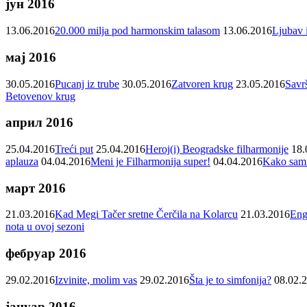
јун 2016
13.06.2016
20.000 milja pod harmonskim talasom
13.06.2016
Ljubav i
мај 2016
30.05.2016
Pucanj iz trube
30.05.2016
Zatvoren krug
23.05.2016
Savr
Betovenov krug
април 2016
25.04.2016
Treći put
25.04.2016
Heroj(i) Beogradske filharmonije
18.
aplauza
04.04.2016
Meni je Filharmonija super!
04.04.2016
Kako sam 
март 2016
21.03.2016
Kad Megi Tačer sretne Čerčila na Kolarcu
21.03.2016
Eng
nota u ovoj sezoni
фебруар 2016
29.02.2016
Izvinite, molim vas
29.02.2016
Šta je to simfonija?
08.02.
јануар 2016