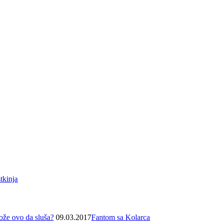
stkinja
ože ovo da sluša?
09.03.2017
Fantom sa Kolarca