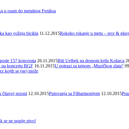
a u osam do metalnog Feniksa
a kao vožnja bicikla
11.12.2015
Rokoko rokanje u metu – srce & glav
posle 157 koncerata
26.11.2015
Biti Uelbek na desnom krilu Kolarca
2
 na koncertu BGF
16.11.2015
U potrazi za tajnom „Muzičkog zlata“
09
z kojih se (ne) može
 čitavoj sezoni
12.10.2015
Putovanja sa Filharmonijom
12.10.2015
Pra
k se ne popije pivo!