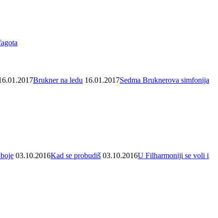
fagota
16.01.2017
Brukner na ledu
16.01.2017
Sedma Bruknerova simfonija
boje
03.10.2016
Kad se probudiš
03.10.2016
U Filharmoniji se voli i