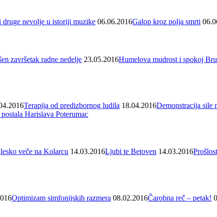
 druge nevolje u istoriji muzike
06.06.2016
Galop kroz polja smrti
06.0
šen završetak radne nedelje
23.05.2016
Humelova mudrost i spokoj Bru
04.2016
Terapija od predizbornog ludila
18.04.2016
Demonstracija sile 
postala Harislava Poterumac
lesko veče na Kolarcu
14.03.2016
Ljubi te Betoven
14.03.2016
Prošlost
2016
Optimizam simfonijskih razmera
08.02.2016
Čarobna reč – petak!