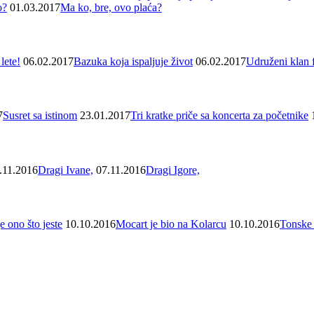
o?
01.03.2017
Ma ko, bre, ovo plaća?
 lete!
06.02.2017
Bazuka koja ispaljuje život
06.02.2017
Udruženi klan 
7
Susret sa istinom
23.01.2017
Tri kratke priče sa koncerta za početnike
.11.2016
Dragi Ivane,
07.11.2016
Dragi Igore,
e ono što jeste
10.10.2016
Mocart je bio na Kolarcu
10.10.2016
Tonske 