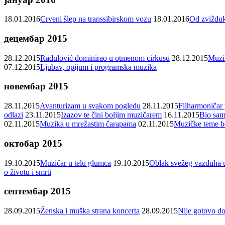
18.01.2016
Crveni šlep na transsibirskom vozu
18.01.2016
Od zvižduk
децембар 2015
28.12.2015
Radulović dominirao u otmenom cirkusu
28.12.2015
Muzik
07.12.2015
Ljubav, opijum i programska muzika
новембар 2015
28.11.2015
Avanturizam u svakom pogledu
28.11.2015
Filharmoničar 
odlazi
23.11.2015
Izazov te čini boljim muzičarem
16.11.2015
Bio sam
02.11.2015
Muzika u mrežastim čarapama
02.11.2015
Muzičke teme be
октобар 2015
19.10.2015
Muzičar u telu glumca
19.10.2015
Oblak svežeg vazduha u
o životu i smrti
септембар 2015
28.09.2015
Ženska i muška strana koncerta
28.09.2015
Nije gotovo do