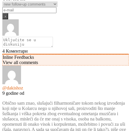
4
Коментари
Inline Feedbacks
View all comments
@dakishoz
9 godine od
Obično sam znao, slušajući filharmoničare tokom nekog izvođenja
koji nije u Kolarcu nego u njihovoj sali, proizvoditi što manje
šuškanja i viška pokreta zbog eventualnog ometanja muzičara i
slušaoca, misleći da će me onaj s visoka, osoba na balkonu,
opomenuti ili onako visok i korpulentan, možebitno i povući za uši
(šala, naravno). A sada sa suočavam da isti on (je li tako?), piše ove