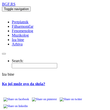
BGF.RS
Toggle navigation
Pretplatnik
Filharmoničar
Fenomenolog
Muzikolog
Iza bine
Arhiva
Search:
Iza bine
Ko još može ovo da sluša?