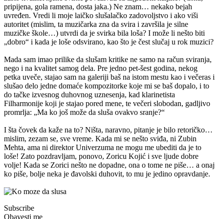
pripijena, gola ramena, dosta jaka.) Ne znam… nekako bejah
uvređen. Vredi li moje laičko slušalačko zadovoljstvo i ako viši
autoritet (mislim, ta muzičarka zna da svira i završila je silne
muzičke škole…) utvrdi da je svirka bila loša? I može li nešto biti
„dobro“ i kada je loše odsvirano, kao što je čest slučaj u rok muzici?
Mada sam imao prilike da slušam kritike ne samo na račun sviranja,
nego i na kvalitet samog dela. Pre jedno pet-šest godina, nekog
petka uveče, stajao sam na galeriji baš na istom mestu kao i večeras i
slušao delo jedne domaće kompozitorke koje mi se baš dopalo, i to
do tačke izvesnog duhovnog uznesenja, kad klarinetista
Filharmonije koji je stajao pored mene, te večeri slobodan, gadljivo
promrlja: „Ma ko još može da sluša ovakvo sranje?“
I šta čovek da kaže na to? Ništa, naravno, pitanje je bilo retoričko…
mislim, zezam se, sve vreme. Kada mi se nešto sviđa, ni Zubin
Mehta, ama ni direktor Univerzuma ne mogu me ubediti da je to
loše! Zato pozdravljam, ponovo, Zoricu Kojić i sve ljude dobre
volje! Kada se Zorici nešto ne dopadne, ona o tome ne piše… a onaj
ko piše, bolje neka je đavolski duhovit, to mu je jedino opravdanje.
Subscribe
Obavesti me