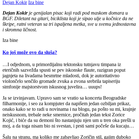
Dejan Kokir
Iza bine
Dejan Kokir
je genijalan pisac koji radi pod maskom domara u
BGF. Diletant na gitari, biciklista koji je sipao ulje u kočnice da ne
škripe, ratni veteran sa tri ispaljena metka, sve u svemu jednostavna
i skromna ličnost.
Iza bine
Ko još može ovo da sluša?
…I odjednom, u primordijalnu tektonsku tutnjavu timpana iz
eteričnih sazvežđa spusti se pev iskonske flaute, razigran poput
jagnjeta na livadama besmrtne mladosti, dok je autoritativno
violončelo senčilo gromade zvuka a zvona srebrila tapiseriju
simfonije majstorstvom iskusnog juvelira… uuups!
Ja se izvinjavam. Upravo sam se vratio sa koncerta Beogradske
filharmonije, i seo za kompjuter da napišem jedan ozbiljan prikaz,
onako kako se to radi u novinama i na blogu, pa pošto su mi, krajnje
neiskusnom, trebale neke smernice, pročitah jedan tekst Zorice
Kojić, i biće da su demoni što nastanjuju njen um u tren oka prešli u
moj, a da toga nisam bio ni svestan, i prsti sami počeše da kucaju…
Šalu na stranu, ma koliko me zabavljao Zoričin stil, gajim duboko