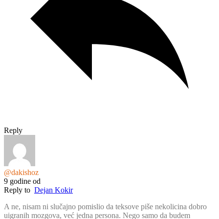
Reply
@dakishoz
9 godine od
Reply to
Dejan Kokir
A ne, nisam ni slučajno pomislio da teksove piše nekolicina dobro
uigranih mozgova, već jedna persona. Nego samo da budem