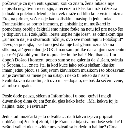
poštovanje za njen entuzijazam; koliko znam, žena nikada nije
napisala negativnu recenziju, a recenzira i klasiku i rok i džez sa
jednakim poletom. Meni je to uvek draže od bilo koje vrste cinizma.
Eto, na primer, večeras je kao solistkinja nastupila jedna mlada
Francuskinja sa porno imenom, pijanistkinja; mi muškarci iz
pomoćnog osoblja čekirali smo njene fotke na netu još pre nego što
je doputovala, i zaključili „brate uopšte nije loša“, sa odmakom tipa
„al’ mora da je u stvarnosti ružnija, ovo sve montiraju u Fotošopu!“
Devojka pristigla, i sad ono jest da nije baš glamurozna k’o na
slikama, al’ generalno je OK. Imao sam prilike da sa njom razmenim
par reči (Would you like to practice in the hall? No, thanks, I’m
done.) Došao i koncert, popeo sam se na galeriju da slušam, svirala
je Šopena, i… znate šta, ja kod kuće jako retku slušam klasiku;
imam jednu ploču sa Satijevom klavirskom muzikom i to obožavam,
al’ je zavrtim sa mene pa na uštap, i neko bi rekao da nisam
kvalifikovan da sudim, ali ovo mi se dopalo; ne baš da sečem vene,
ali mi se dopalo.
Posle dođe pauza, siđem u Informbiro, i u onoj gužvi i magli
duvanskog dima čujem ženski glas kako kaže: „Ma, kakva joj je
haljina, tako je i svirala!“
Jedna od muzičarki je to odvalila… da li takvu izjavu pripisati
uobičajenoj ženskoj zlobi, ili je Francuskinja stvarno loše svirala? I
zašto kvalitet njene svirke povezivati sa izgledom haljine? (Crna,