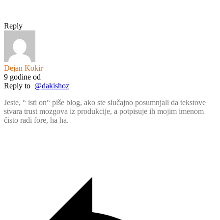
Reply
Dejan Kokir
9 godine od
Reply to
@dakishoz
Jeste, “ isti on“ piše blog, ako ste slučajno posumnjali da tekstove
stvara trust mozgova iz produkcije, a potpisuje ih mojim imenom
čisto radi fore, ha ha.