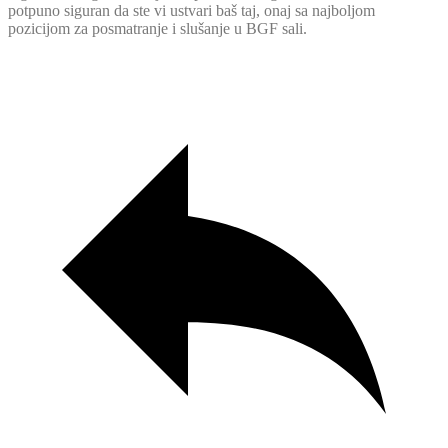
potpuno siguran da ste vi ustvari baš taj, onaj sa najboljom
pozicijom za posmatranje i slušanje u BGF sali.