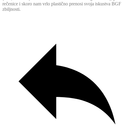
rečenice i skoro nam vrlo plastično prenosi svoja iskustva BGF
zbiljnosti.