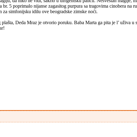
iju, da niko ne vidi, sakrio u dirigentsku palicu. Nesvestan magije, m
rga br. 5 poprimalo nijanse zagasitog purpura sa tragovima cinobera n
n za simfonijsku idilu ove beogradske zimske noći.
g plašta, Deda Mraz je otvorio poruku. Baba Marta ga pita je l’ uživa
ar!