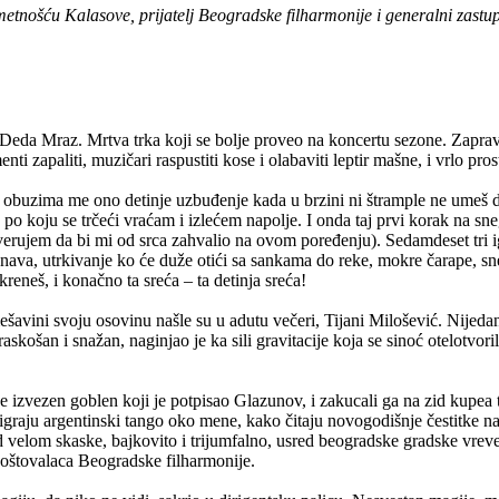
etnošću Kalasove, prijatelj Beogradske filharmonije i generalni zastup
 i Deda Mraz. Mrtva trka koji se bolje proveo na koncertu sezone. Zaprav
ti zapaliti, muzičari raspustiti kose i olabaviti leptir mašne, i vrlo prost
a obuzima me ono detinje uzbuđenje kada u brzini ni štrample ne umeš da
koju se trčeći vraćam i izlećem napolje. I onda taj prvi korak na sneg
(verujem da bi mi od srca zahvalio na ovom poređenju). Sedamdeset tri
ava, utrkivanje ko će duže otići sa sankama do reke, mokre čarape, sneg
reneš, i konačno ta sreća – ta detinja sreća!
ešavini svoju osovinu našle su u adutu večeri, Tijani Milošević. Nijeda
askošan i snažan, naginjao je ka sili gravitacije koja se sinoć otelotvor
e izvezen goblen koji je potpisao Glazunov, i zakucali ga na zid kupea
aju argentinski tango oko mene, kako čitaju novogodišnje čestitke na či
d velom skaske, bajkovito i trijumfalno, usred beogradske gradske vreve
poštovalaca Beogradske filharmonije.