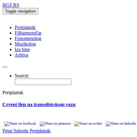
BGF.RS
Toggle navigation
Pretplatnik
Filharmoničar
Fenomenolog
Muzikolog
Iza bine
Arhiva
Search:
Pretplatnik
Crveni šlep na transsibirskom vozu
Petar Subotin
Pretplatnik