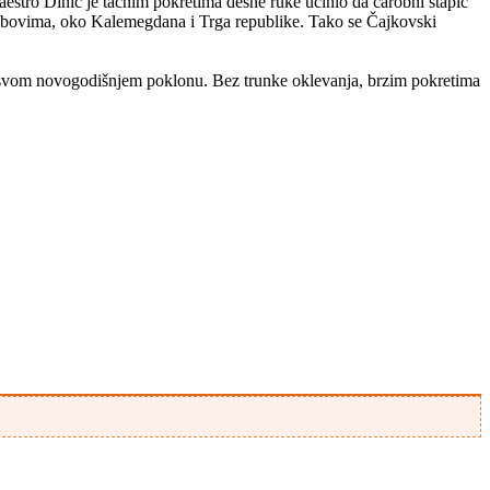
aestro Dinić je tačnim pokretima desne ruke učinio da čarobni štapić
a rubovima, oko Kalemegdana i Trga republike. Tako se Čajkovski
 u svom novogodišnjem poklonu. Bez trunke oklevanja, brzim pokretima