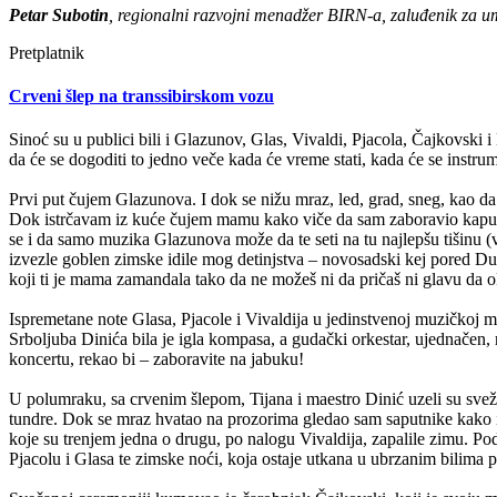
Petar Subotin
, regionalni razvojni menadžer BIRN-a, zaluđenik za um
Pretplatnik
Crveni šlep na transsibirskom vozu
Sinoć su u publici bili i Glazunov, Glas, Vivaldi, Pjacola, Čajkovski
da će se dogoditi to jedno veče kada će vreme stati, kada će se instrumen
Prvi put čujem Glazunova. I dok se nižu mraz, led, grad, sneg, kao d
Dok istrčavam iz kuće čujem mamu kako viče da sam zaboravio kapu po 
se i da samo muzika Glazunova može da te seti na tu najlepšu tišinu 
izvezle goblen zimske idile mog detinjstva – novosadski kej pored Dun
koji ti je mama zamandala tako da ne možeš ni da pričaš ni glavu da ok
Ispremetane note Glasa, Pjacole i Vivaldija u jedinstvenoj muzičkoj m
Srboljuba Dinića bila je igla kompasa, a gudački orkestar, ujednačen, r
koncertu, rekao bi – zaboravite na jabuku!
U polumraku, sa crvenim šlepom, Tijana i maestro Dinić uzeli su svež
tundre. Dok se mraz hvatao na prozorima gledao sam saputnike kako igr
koje su trenjem jedna o drugu, po nalogu Vivaldija, zapalile zimu. Po
Pjacolu i Glasa te zimske noći, koja ostaje utkana u ubrzanim bilima 