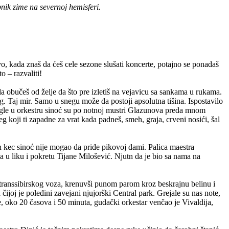
nik zime na severnoj hemisferi.
o, kada znaš da ćeš cele sezone slušati koncerte, potajno se ponadaš
o – razvaliti!
 obučeš od želje da što pre izletiš na vejavicu sa sankama u rukama.
. Taj mir. Samo u snegu može da postoji apsolutna tišina. Ispostavilo
 igle u orkestru sinoć su po notnoj mustri Glazunova preda mnom
 koji ti zapadne za vrat kada padneš, smeh, graja, crveni nosići, šal
n kec sinoć nije mogao da priđe pikovoj dami. Palica maestra
ila u liku i pokretu Tijane Milošević. Njutn da je bio sa nama na
 transsibirskog voza, krenuvši punom parom kroz beskrajnu belinu i
joj je poleđini zavejani njujorški Central park. Grejale su nas note,
, oko 20 časova i 50 minuta, gudački orkestar venčao je Vivaldija,