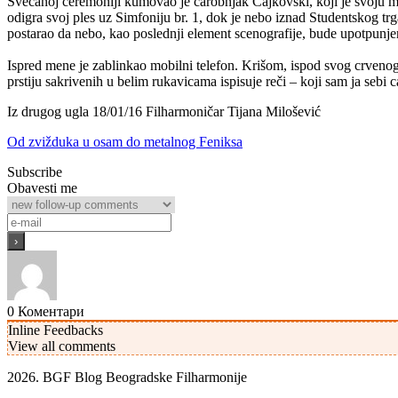
Svečanoj ceremoniji kumovao je čarobnjak Čajkovski, koji je svoju mag
odigra svoj ples uz Simfoniju br. 1, dok je nebo iznad Studentskog t
postarao da nebo, kao poslednji element scenografije, bude upotpunje
Ispred mene je zablinkao mobilni telefon. Krišom, ispod svog crveno
prstiju sakrivenih u belim rukavicama ispisuje reči – koji sam ja sebi c
Iz drugog ugla
18/01/16
Filharmoničar
Tijana Milošević
Od zvižduka u osam do metalnog Feniksa
Subscribe
Obavesti me
0
Коментари
Inline Feedbacks
View all comments
2026. BGF Blog Beogradske Filharmonije