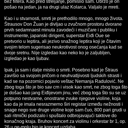
bez filtera. Kao pred streljanje, pomislio sam. Ubrzo je on
pošao na jedan, ja na drugi ulaz Kolarca. Valjalo je mreti.
Kao i u stvarnosti, smrti je prethodilo mnogo, mnogo života.
Štrausov Don Žuan je divljao u zvučnom prostoru dvorane
prvih sedamnaest minuta zavodeći i muzičare i publiku i
instrumente, japanski dirigent, superstar Eiđi Oue se
pretvorio u leptira, ali jezivo snažnog leptira koji je čitavim
svojim telom sugerisao neukrotivost onog osećanja kad se
dvoje sretnu. Nije izgledao kao neko ko je zaljubljen,
izgledao je kao ljubav.
Ipak, ja sam i dalje mislio o smrti. Posebno kad je Štraus
završio sa svojom pričom o neuhvatljivosti ljudskih strasti i
kad se na pozornici pojavio veštac Nemanja Radulović. Ne
zbog toga što je bio sav crn i visok kao smrt, ne zbog toga što
je došao kao jang Eiđijevom jinu, već zbog toga što su se uz
potpuno nestvarne, onostrane zvuke njegove violine, koja
kao da je imala nesrazmerno širi registar između nežnosti i
snage nego sve druge violine koje sam čuo, 800 pari grudi u
sali ritmički podizalo i spuštalo odbrojavajući taktove do
konačnog kraja. Bruhov koncert za violinu i orkestar br 1, op.
26 u ge-molu bio je koncert uzdaha.