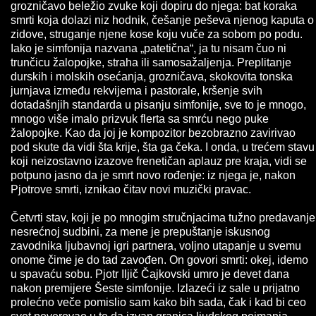
grozničavo beležio zvuke koji dopiru do njega: bat koraka
smrti koja dolazi niz hodnik, češanje peševa njenog kaputa o
zidove, struganje njene kose koju vuče za sobom po podu.
Iako je simfonija nazvana „patetična“, ja tu nisam čuo ni
trunčicu žalopojke, straha ili samosažaljenja. Preplitanje
durskih i molskih osećanja, grozničava, skokovita tonska
jurnjava između rekvijema i pastorale, kršenje svih
dotadašnjih standarda u pisanju simfonije, sve to je mnogo,
mnogo više imalo prizvuk flerta sa smrću nego puke
žalopojke. Kao da joj je kompozitor bezobrazno zavirivao
pod skute da vidi šta krije, šta ga čeka. I onda, u trećem stavu
koji neizostavno izazove frenetičan aplauz pre kraja, vidi se
potpuno jasno da je smrt novo rođenje: iz njega je, nakon
Pjotrove smrti, iznikao čitav novi muzički pravac.
Četvrti stav, koji je po mnogim stručnjacima tužno predavanje
nesrećnoj sudbini, za mene je prepuštanje iskusnog
zavodnika ljubavnoj igri partnera, voljno utapanje u svemu
onome čime je do tad zavođen. On govori smrti: okej, idemo
u spavaću sobu. Pjotr Iljič Čajkovski umro je devet dana
nakon premijere Šeste simfonije. Izlazeći iz sale u prijatno
prolećno veče pomislio sam kako bih sada, čak i kad bi ceo