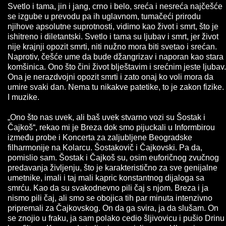
Svetlo i tama, jin i jang, crno i belo, sreća i nesreća najčešće
se izgube u prevodu pa ih uglavnom, tumačeći prirodu
njihove apsolutne suprotnosti, vidimo kao život i smrt, što je
ishitreno i diletantski. Svetlo i tama su ljubav i smrt, jer život
nije krajnji opozit smrti, niti nužno mora biti svetao i srećan.
Naprotiv, češće ume da bude džangrizav i naporan kao stara
komšinica. Ono što čini život blještavim i srećnim jeste ljubav.
Ona je nerazdvojni opozit smrti i zato onaj ko voli mora da
umire svaki dan. Nema tu nikakve patetike, to je zakon fizike.
I muzike.
„Ono što nas uvek, ali baš uvek stvarno vozi su Šostak i
Čajkoš“, rekao mi je Breza dok smo pijuckali u Informbirou
između probe i Koncerta za zaljubljene Beogradske
filharmonije na Kolarcu. Šostakovič i Čajkovski. Pa da,
pomislio sam. Šostak i Čajkoš su, osim euforičnog zvučnog
predavanja življenju, što je karakteristično za sve genijalne
umetnike, imali i taj mali kapric konstantnog dijaloga sa
smrću. Kao da su svakodnevno pili čaj s njom. Breza i ja
nismo pili čaj, ali smo se obojica tih par minuta intenzivno
pripremali za Čajkovskog. On da ga svira, ja da slušam. On
se znojio u fraku, ja sam polako cedio šljivovicu i pušio Drinu