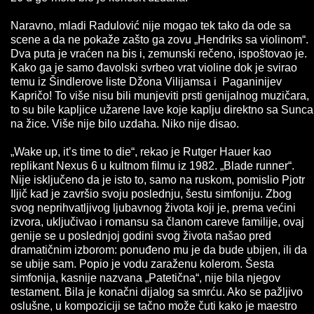
Naravno, mladi Radulović nije mogao tek tako da ode sa
scene a da ne pokaže zašto ga zovu „Hendriks sa violinom“.
Dva puta je vraćen na bis i, zemunski rečeno, ispoštovao je.
Kako ga je samo đavolski svrbeo vrat violine dok je svirao
temu iz Šindlerove liste Džona Vilijamsa i Paganinijev
Kapričo! To više nisu bili munjeviti prsti genijalnog muzičara,
to su bile kapljice užarene lave koje kaplju direktno sa Sunca
na žice. Više nije bilo uzdaha. Niko nije disao.
„Wake up, it’s time to die“, rekao je Rutger Hauer kao
replikant Nexus 6 u kultnom filmu iz 1982. „Blade runner“.
Nije isključeno da je isto to, samo na ruskom, pomislio Pjotr
Iljič kad je završio svoju poslednju, šestu simfoniju. Zbog
svog neprihvatljivog ljubavnog života koji je, prema većini
izvora, uključivao i romansu sa članom careve familije, ovaj
genije se u poslednjoj godini svog života našao pred
dramatičnim izborom: ponuđeno mu je da bude ubijen, ili da
se ubije sam. Popio je vodu zaraženu kolerom. Šesta
simfonija, kasnije nazvana „Patetična“, nije bila njegov
testament. Bila je konačni dijalog sa smrću. Ako se pažljivo
oslušne, u kompoziciji se tačno može čuti kako je maestro