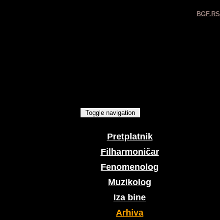
BGF.RS
Toggle navigation
Pretplatnik
Filharmoničar
Fenomenolog
Muzikolog
Iza bine
Arhiva