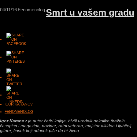
04/11/16
Fenomenolog
Smrt u vašem gradu
IGOR KARANOV
FENOMENOLOG
Igor Karanov
je autor četiri knjige, bivši urednik
nekoliko tira
ž
nih
časopisa i magazina, novinar, ratni veteran, majstor aikidoa i ljubitelj
gitare, čovek koji oduvek piše da bi živeo.