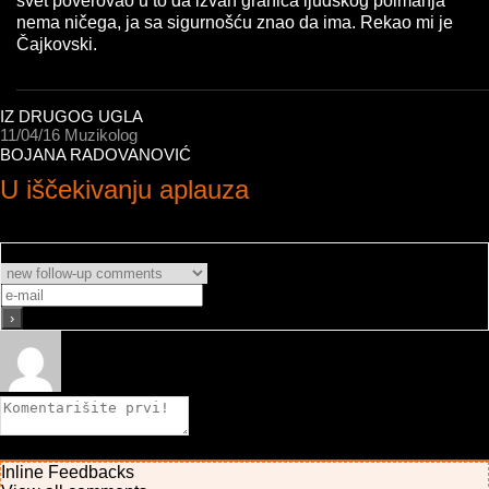
svet poverovao u to da izvan granica ljudskog poimanja
nema ničega, ja sa sigurnošću znao da ima. Rekao mi je
Čajkovski.
IZ DRUGOG UGLA
11/04/16
Muzikolog
BOJANA RADOVANOVIĆ
U iščekivanju aplauza
Subscribe
Obavesti me
0
Коментари
Inline Feedbacks