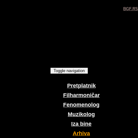
BGF.RS
Toggle navigation
Pretplatnik
Filharmoničar
Fenomenolog
Muzikolog
Iza bine
Arhiva