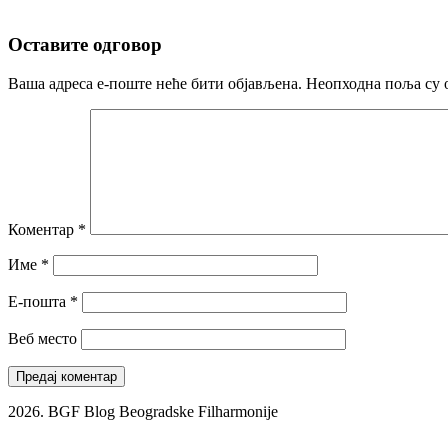
Оставите одговор
Ваша адреса е-поште неће бити објављена.
Неопходна поља су 
Коментар
*
Име
*
Е-пошта
*
Веб место
2026. BGF Blog Beogradske Filharmonije