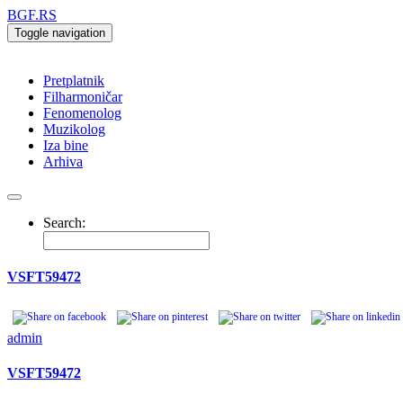
BGF.RS
Toggle navigation
Pretplatnik
Filharmoničar
Fenomenolog
Muzikolog
Iza bine
Arhiva
Search:
VSFT59472
admin
VSFT59472