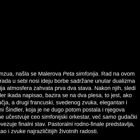
amzua, našla se Malerova
Peta simfonija
. Rad na ovom
 rada u sebi nosi ideju borbe sadržane unutar dualizma
čija atmosfera zahvata prva dva stava. Nakon njih, sledi
ler ikada napisao, bazira se na dva plesa, to jest, ako
dručja, a drugi francuski, svedenog zvuka, elegantan i
lmi Šindler, koja je ne dugo potom postala i njegova
e učestvuje ceo simfonijski orkestar, već samo gudački
ezuje finalni stav. Pastoralni rodno-finale predstavlјa,
 zvuke najrazličitijih životnih radosti.