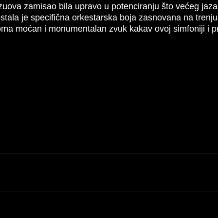
amzuova zamisao bila upravo u potenciranju što većeg ja
ostala je specifična orkestarska boja zasnovana na trenju
a moćan i monumentalan zvuk kakav ovoj simfoniji i pri