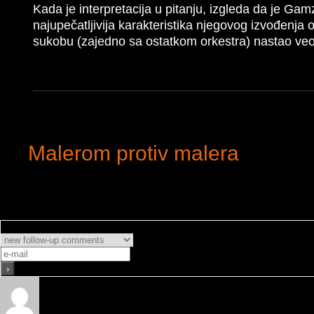
Kada je interpretacija u pitanju, izgleda da je G
najupečatlјivija karakteristika njegovog izvođenja 
sukobu (zajedno sa ostatkom orkestra) nastao veom
Malerom protiv malera
Subscribe
Obavesti me