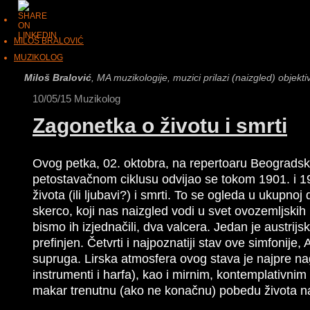
MILOŠ BRALOVIĆ
MUZIKOLOG
Miloš Bralović
, MA muzikologije, muzici prilazi (naizgled) objekti
10/05/15
Muzikolog
Zagonetka o životu i smrti
Ovog petka, 02. oktobra, na repertoaru Beograds
petostavačnom ciklusu odvijao se tokom 1901. i 19
života (ili lјubavi?) i smrti. To se ogleda u ukupn
skerco, koji nas naizgled vodi u svet ovozemlјskih r
bismo ih izjednačili, dva valcera. Jedan je austrijs
prefinjen. Četvrti i najpoznatiji stav ove simfonije
supruga. Lirska atmosfera ovog stava je najpre na
instrumenti i harfa), kao i mirnim, kontemplativnim
makar trenutnu (ako ne konačnu) pobedu života nad 