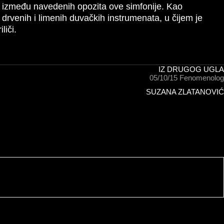
za između navedenih opozita ove simfonije. Kao
 drvenih i limenih duvačkih instrumenata, u čijem je
liči.
IZ DRUGOG UGLA
05/10/15
Fenomenolog
SUZANA ZLATANOVIĆ