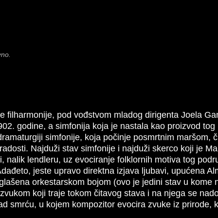
vno.
ke filharmonije, pod vođstvom mladog dirigenta Joela G
02. godine, a simfonija koja je nastala kao proizvod tog
oj dramaturgiji simfonije, koja počinje posmrtnim maršom, 
adosti. Najduži stav simfonije i najduži skerco koji je Ma
ki, nalik lendleru, uz evociranje folklornih motiva tog po
, Adađeto, jeste upravo direktna izjava lјubavi, upućena A
glašena orkestarskom bojom (ovo je jedini stav u kome n
 zvukom koji traje tokom čitavog stava i na njega se nadov
smrću, u kojem kompozitor evocira zvuke iz prirode, kao i