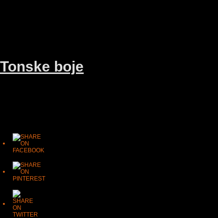
10/10/16
Muzikolog
Tonske boje