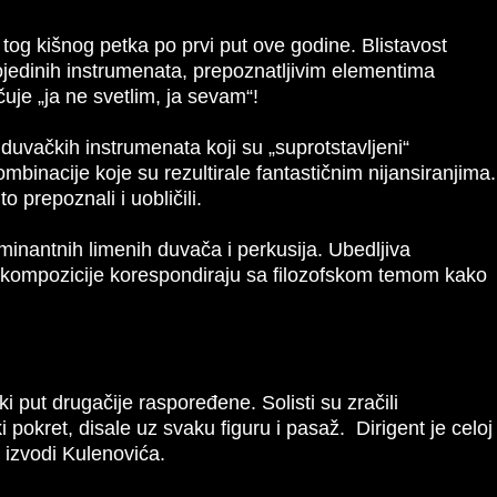
tog kišnog petka po prvi put ove godine. Blistavost
ojedinih instrumenata, prepoznatljivim elementima
je „ja ne svetlim, ja sevam“!
 duvačkih instrumenata koji su „suprotstavljeni“
ombinacije koje su rezultirale fantastičnim nijansiranjima.
 prepoznali i uobličili.
minantnih limenih duvača i perkusija. Ubedljiva
ju kompozicije korespondiraju sa filozofskom temom kako
ki put drugačije raspoređene. Solisti su zračili
okret, disale uz svaku figuru i pasaž. Dirigent je celoj
 izvodi Kulenovića.