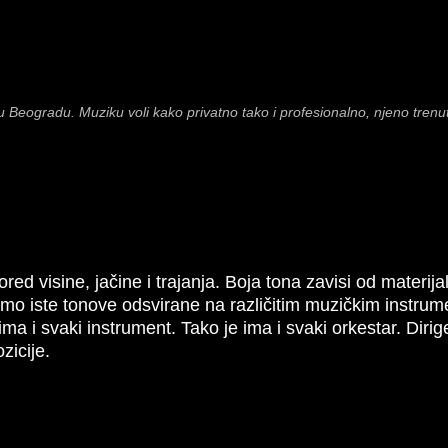
u Beogradu. Muziku voli kako privatno tako i profesionalno, njeno trenu
ored visine, jačine i trajanja. Boja tona zavisi od materijal
o iste tonove odsvirane na različitim muzičkim instrumen
e ima i svaki instrument. Tako je ima i svaki orkestar. Dir
zicije.