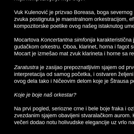
Vuk Kulenović je prizvao Boreasa, boga severnog ve
zvuka postignuta je maestralnom orkestracijom, ef
kompozitorske poetike ovog našeg istaknutog umetn
Mocartova
Koncertantna simfonija
karakteristična 
gudačkom orkestru. Oboa, klarinet, horna i fagot su 
Mocart je izmešao mat zvuk klarineta i horne sa res
Zaratustra
je zasijao prepoznatljivim sjajem od pr
interpretacija od samog početka, i ostvaren željen
ovog dela tako i Ničeovim delom koje je Štrausa p
Koje je boje naš orkestar?
Na prvi pogled, seriozne crne i bele boje fraka i ozb
zvezdanim sjajem obavijeni stvaralačkom aurom. Kol
večeri dodao notu holivudske elegancije uz vrlo na