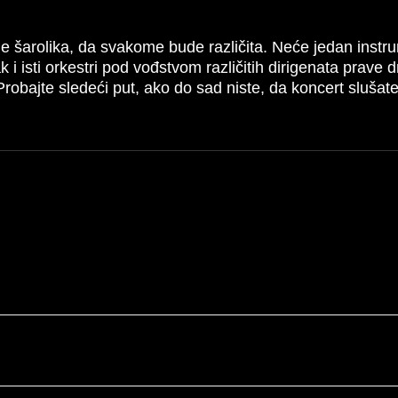
ude šarolika, da svakome bude različita. Neće jedan inst
ak i isti orkestri pod vođstvom različitih dirigenata prave
 Probajte sledeći put, ako do sad niste, da koncert slu