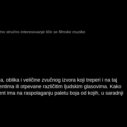
tno stručno interesovanje tiče se filmske muzike.
a, oblika i veličine zvučnog izvora koji treperi i na taj
tima ili otpevane različitim ljudskim glasovima. Kako
igent ima na raspolaganju paletu boja od kojih, u saradnji