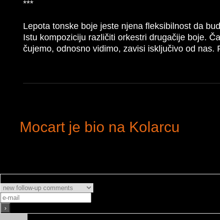
***
Lepota tonske boje jeste njena fleksibilnost da b
Istu kompoziciju različiti orkestri drugačije boje. Č
čujemo, odnosno vidimo, zavisi isključivo od nas.
Mocart je bio na Kolarcu
Subscribe
Obavesti me