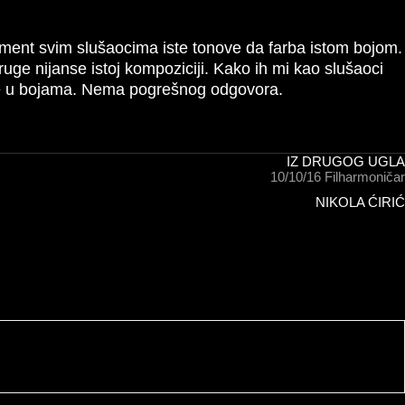
rument svim slušaocima iste tonove da farba istom bojom.
 druge nijanse istoj kompoziciji. Kako ih mi kao slušaoci
šate u bojama. Nema pogrešnog odgovora.
IZ DRUGOG UGLA
10/10/16
Filharmoničar
NIKOLA ĆIRIĆ