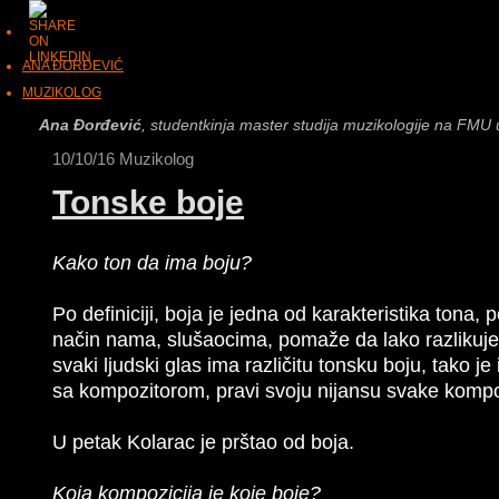
ANA ĐORĐEVIĆ
MUZIKOLOG
Ana Đorđević
, studentkinja master studija muzikologije na FMU 
10/10/16
Muzikolog
Tonske boje
Kako ton da ima boju?
Po definiciji, boja je jedna od karakteristika tona, p
način nama, slušaocima, pomaže da lako razlikujem
svaki ljudski glas ima različitu tonsku boju, tako j
sa kompozitorom, pravi svoju nijansu svake kompo
U petak Kolarac je prštao od boja.
Koja kompozicija je koje boje?