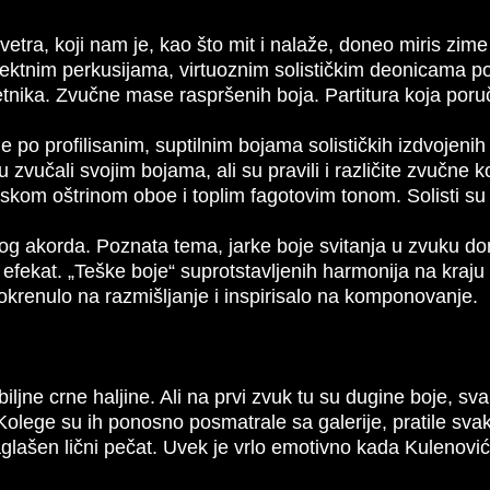
tra, koji nam je, kao što mit i nalaže, doneo miris zime 
ektnim perkusijama, virtuoznim solističkim deonicama p
ika. Zvučne mase raspršenih boja. Partitura koja poruču
je po profilisanim, suptilnim bojama solističkih izdvojenih
zvučali svojim bojama, ali su pravili i različite zvučne k
kom oštrinom oboe i toplim fagotovim tonom. Solisti su to
vog akorda. Poznata tema, jarke boje svitanja u zvuku do
i efekat. „Teške boje“ suprotstavljenih harmonija na kra
okrenulo na razmišljanje i inspirisalo na komponovanje.
iljne crne haljine. Ali na prvi zvuk tu su dugine boje, sva
ege su ih ponosno posmatrale sa galerije, pratile svaki p
glašen lični pečat. Uvek je vrlo emotivno kada Kulenović