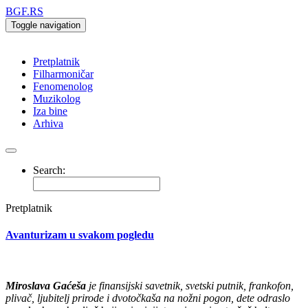
BGF.RS
Toggle navigation
Pretplatnik
Filharmoničar
Fenomenolog
Muzikolog
Iza bine
Arhiva
Search:
Pretplatnik
Avanturizam u svakom pogledu
Miroslava Gaćeša
je finansijski savetnik, svetski putnik, frankofon,
plivač, ljubitelj prirode i dvotočkaša na nožni pogon, dete odraslo