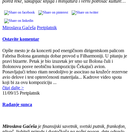
pored reke, sakupljač knjiga i minijatura i verni potrošač kulture…
Miroslava Gaćeša
Pretplatnik
Ostavite komentar
Opšte mesto je da koncerti pod energičnom dirigentskom palicom
Fabrisa Bolona garantuju dobar provod u Filharmoniji. U pitanju je
pravi bizarrte. Petak je bio izuzetak jer smo uz Bolona čuli i
Bolonovu posve neobičnu kompoziciju Čekajući avion.
Ponavljajući tehno ritam neodoljivo je asocirao na kružeće rezervne
avio delove i test opterećenosti materijala... Kadrove video spota
koji bi za ovu kompoziciju ...
čitaj dalje >
11/09/15
Pretplatnik
Rađanje sunca
Miroslava Gaćeša
je finansijski savetnik, svetski putnik, frankofon,
plivač, ljubitelj prirode i dvotočkaša na nožni pogon, dete odraslo